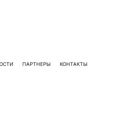
ОСТИ
ПАРТНЕРЫ
КОНТАКТЫ
-любителей, детско-
 по адаптивному