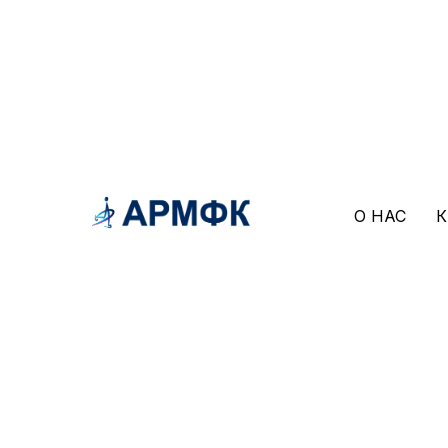
Документы
О НАС
К
Специальные и техниче
юношеского Гран-при А
фигурному катанию