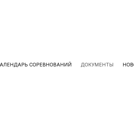
АЛЕНДАРЬ СОРЕВНОВАНИЙ
ДОКУМЕНТЫ
НОВ
ские требования для взрослых
РМФК и серии Гран-при АРМФК