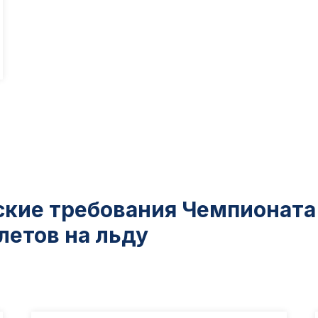
ские требования Чемпионат
летов на льду