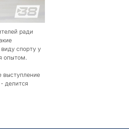
ителей ради
акие
 виду спорту у
я опытом.
е выступление
 - делится