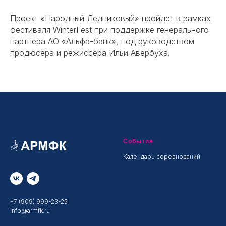
Проект «Народный Ледниковый» пройдет в рамках
фестиваля WinterFest при поддержке генерального
партнера АО «Альфа-банк», под руководством
продюсера и режиссера Ильи Авербуха.
События
Календарь соревнований
+7 (909) 999-23-25
info@armfk.ru